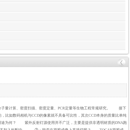
分子量计算、密度扫描、密度定量、PCR定量等生物工程常规研究。 接下
比如数码相机与CCD的像素就不具备可比性，其次CCD本身的质量比单纯
用途为何？ 紫外反射灯源使用并不广泛，主要是提供非透明材质的DNA跑
件不列入标配中。 ③：能否在凝胶成像上直接切胶？ TOCAN凝胶成