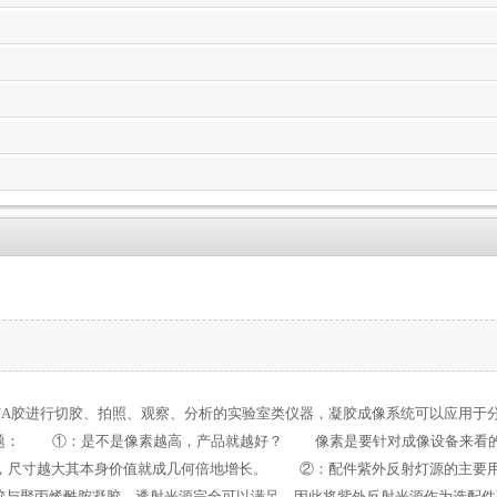
NA胶进行切胶、拍照、观察、分析的实验室类仪器，凝胶成像系统可以应用于
题： ①：是不是像素越高，产品就越好？ 像素是要针对成像设备来看的，
尺寸，尺寸越大其本身价值就成几何倍地增长。 ②：配件紫外反射灯源的主要
胶与聚丙烯酰胺凝胶，透射光源完全可以满足，因此将紫外反射光源作为选配